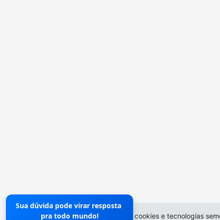
Sua dúvida pode virar resposta
pra todo mundo!
O site da Prefeitura não utiliza cookies e tecnologias sem