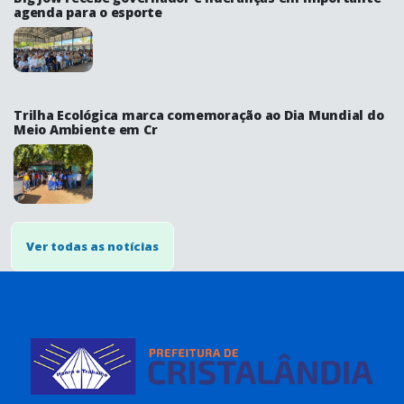
agenda para o esporte
Trilha Ecológica marca comemoração ao Dia Mundial do
Meio Ambiente em Cr
Ver todas as notícias
conteúdo
rodapé