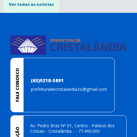
Ver todas as notícias
conteúdo
rodapé
FALE CONOSCO
(63)9218-5891
prefeituradecristalandia.to@gmail.com
Av. Pedro Braz Nº 01, Centro - Palácio dos
Cristais - Cristalândia - - 77.490.000